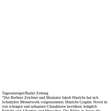
Tagesanzeiger/Basler Zeitung
“Der Berliner Zeichner und Illustrator Jakob Hinrichs hat sich
Schnitzlers Meisterwerk vorgenommen: Hinrichs Graphic Novel ist
von schrägen und seltsamen Charakteren bevölkert, lediglich
Fridolin und Albertine sind Menschen. Die Bilder, in denen die