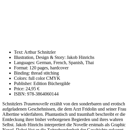
Text: Arthur Schnitzler
Illustration, Design & Story: Jakob Hinrichs
Languages: German, French, Spanish, Thai
Format: 120 pages, hardcover
Binding: thread stitching
Colors: full color CMYK
Publisher: Edition Büchergilde
Price: 24,95 €
ISBN: 978-3864060144
Schnitzlers
Traumnovelle
erzählt von den sonderbaren und erotisch
aufgeladenen Geschehnissen, die dem Arzt Fridolin und seiner Frau
Albertine widerfahren. Phantastisch und traumhaft beschreibt er die
Entdeckung ihrer bisher verborgenen Begierden und ihres wahren
Selbst. Jakob Hinrichs interpretiert die Novelle erstmals als Graphic
Novel. Dabei löst er die Zeitgebundenheit der Geschichte gekonnt