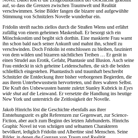
auf, so dass die Grenzen zwischen Traumwelt und Realität
verschwimmen. Seine Bilder fangen die bizarre und aufgewühlte
Stimmung von Schnitzlers Novelle wunderbar ein.
Fridolin streift nachts ziellos durch die Straßen Wiens und erfährt
zufällig von einem geheimen Maskenball. Er besorgt sich ein
Mönchskostüm und begibt sich dorthin. Eine maskierte Frau warnt
ihn schon bald nach seiner Ankunft und mahnt ihn, schnell zu
verschwinden. Doch Fridolin ist entschlossen zu bleiben, fasziniert
von dem wilden und bizarren nächtlichen Treiben … Er gerät in
einen Strudel aus Erotik, Gefahr, Phantasie und Illusion. Auch seine
Frau entdeckt in sich geheime Leidenschaften, die sich die beiden
schließlich eingestehen. Phantastisch und traumhaft beschreibt
Schnitzler die Entdeckung ihrer bisher verborgenen Begierden, die
aus ihrem Unterbewusstsein hervortreten, und ihres wahren Selbst.
Die Kraft des Unbewussten bannte zuletzt Stanley Kubrick in
Eyes
wide shut
auf die Leinwand. Er versetzte die Handlung ins heutige
New York und unterstrich die Zeitlosigkeit der Novelle.
Jakob Hinrichs löst die Geschichte ebenfalls aus ihrer
Entstehungszeit: es gibt Referenzen zur Gegenwart, zur Science-
Fiction, aber auch zum Beginn des letzten Jahrhunderts. Hinrichs
Graphic Novel ist von schrägen und seltsamen Charakteren
bevölkert, lediglich Fridolin und Albertine sind Menschen. Seine
Bilder, in denen die Grenzen von Traum und Realität