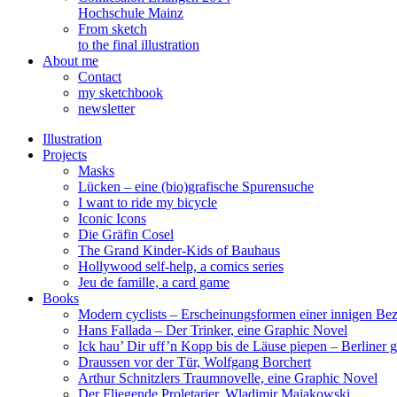
Hochschule Mainz
From sketch
to the final illustration
About me
Contact
my sketchbook
newsletter
Illustration
Projects
Masks
Lücken – eine (bio)grafische Spurensuche
I want to ride my bicycle
Iconic Icons
Die Gräfin Cosel
The Grand Kinder-Kids of Bauhaus
Hollywood self-help, a comics series
Jeu de famille, a card game
Books
Modern cyclists – Erscheinungsformen einer innigen Be
Hans Fallada – Der Trinker, eine Graphic Novel
Ick hau’ Dir uff’n Kopp bis de Läuse piepen – Berliner g
Draussen vor der Tür, Wolfgang Borchert
Arthur Schnitzlers Traumnovelle, eine Graphic Novel
Der Fliegende Proletarier, Wladimir Majakowski