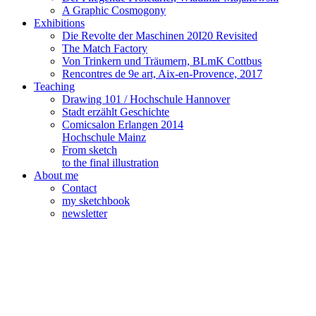
A Graphic Cosmogony
Exhibitions
Die Revolte der Maschinen 20I20 Revisited
The Match Factory
Von Trinkern und Träumern, BLmK Cottbus
Rencontres de 9e art, Aix-en-Provence, 2017
Teaching
Drawing 101 / Hochschule Hannover
Stadt erzählt Geschichte
Comicsalon Erlangen 2014
Hochschule Mainz
From sketch
to the final illustration
About me
Contact
my sketchbook
newsletter