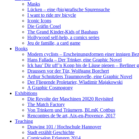
Masks
Lücken – eine (bio)grafische Spurensuche
I want to ride my bicycle
Iconic Icons
Die Gräfin Cosel
The Grand Kinder-Kids of Bauhaus
Hollywood self-help, a comics series
Jeu de famille, a card game
Books
Modern cyclists – Erscheinungsformen einer innigen Be
Hans Fallada – Der Trinker, eine Graphic Novel
Ick hau’ Dir uff’n Kopp bis de Läuse piepen – Berliner g
Draussen vor der Tür, Wolfgang Borchert
Arthur Schnitzlers Traumnovelle, eine Graphic Novel
Der Fliegende Proletarier, Wladimir Majakowski
A Graphic Cosmogony
Exhibitions
Die Revolte der Maschinen 20I20 Revisited
The Match Factory
Von Trinkern und Träumern, BLmK Cottbus
Rencontres de 9e art, Aix-en-Provence, 2017
Teaching
Drawing 101 / Hochschule Hannover
Stadt erzählt Geschichte
Comicsalon Erlangen 2014