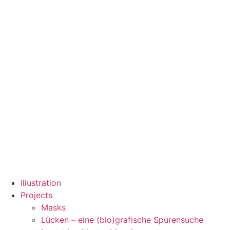
Zum
Inhalt
wechseln
Illustration
Projects
Masks
Lücken – eine (bio)grafische Spurensuche