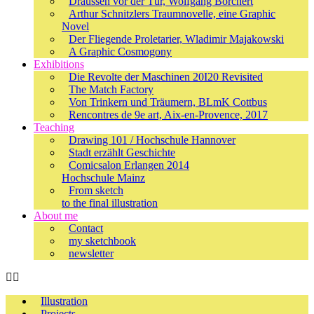
Draussen vor der Tür, Wolfgang Borchert
Arthur Schnitzlers Traumnovelle, eine Graphic
Novel
Der Fliegende Proletarier, Wladimir Majakowski
A Graphic Cosmogony
Exhibitions
Die Revolte der Maschinen 20I20 Revisited
The Match Factory
Von Trinkern und Träumern, BLmK Cottbus
Rencontres de 9e art, Aix-en-Provence, 2017
Teaching
Drawing 101 / Hochschule Hannover
Stadt erzählt Geschichte
Comicsalon Erlangen 2014
Hochschule Mainz
From sketch
to the final illustration
About me
Contact
my sketchbook
newsletter
Illustration
Projects