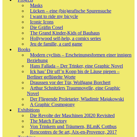
Masks
Lücken – eine (bio)grafische Spurensuche
I want to ride my bicycle
Iconic Icons
Die Gräfin Cosel
The Grand Kinder-Kids of Bauhaus
Hollywood self-help, a comics series
Jeu de famille, a card game
Books
Modern cyclists – Erscheinungsformen einer innigen
Beziehung
Hans Fallada – Der Trinker, eine Graphic Novel
Ick hau’ Dir uff’n Kopp bis de Läuse piepen –
Berliner geflügelte Worte
Draussen vor der Tür, Wolfgang Borchert
Arthur Schnitzlers Traumnovelle, eine Graphic
Novel
Der Fliegende Proletarier, Wladimir Majakowski
A Graphic Cosmogony
Exhibitions
Die Revolte der Maschinen 20I20 Revisited
The Match Factory
Von Trinkern und Träumern, BLmK Cottbus
Rencontres de 9e art, Aix-en-Provence, 2017