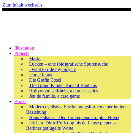
Zum Inhalt wechseln
Illustration
Projects
Masks
Lücken – eine (bio)grafische Spurensuche
I want to ride my bicycle
Iconic Icons
Die Gräfin Cosel
The Grand Kinder-Kids of Bauhaus
Hollywood self-help, a comics series
Jeu de famille, a card game
Books
Modern cyclists – Erscheinungsformen einer innigen
Beziehung
Hans Fallada – Der Trinker, eine Graphic Novel
Ick hau’ Dir uff’n Kopp bis de Läuse piepen –
Berliner geflügelte Worte