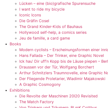
Lücken – eine (bio)grafische Spurensuche
I want to ride my bicycle
Iconic Icons
Die Gräfin Cosel
The Grand Kinder-Kids of Bauhaus
Hollywood self-help, a comics series
Jeu de famille, a card game
Books
Modern cyclists – Erscheinungsformen einer inn
Hans Fallada – Der Trinker, eine Graphic Novel
Ick hau’ Dir uff’n Kopp bis de Läuse piepen – Ber
Draussen vor der Tür, Wolfgang Borchert
Arthur Schnitzlers Traumnovelle, eine Graphic N
Der Fliegende Proletarier, Wladimir Majakowski
A Graphic Cosmogony
Exhibitions
Die Revolte der Maschinen 20I20 Revisited
The Match Factory
Von Trinkern und Träumern, BLmK Cottbus