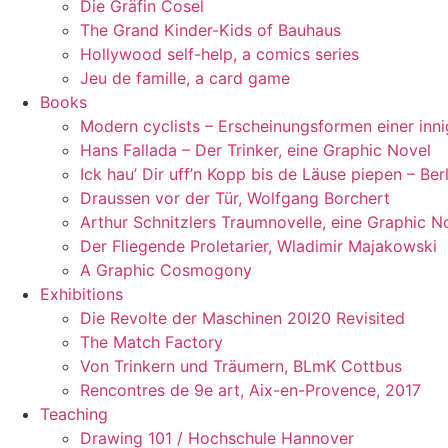
Die Gräfin Cosel
The Grand Kinder-Kids of Bauhaus
Hollywood self-help, a comics series
Jeu de famille, a card game
Books
Modern cyclists – Erscheinungsformen einer inn
Hans Fallada – Der Trinker, eine Graphic Novel
Ick hau’ Dir uff’n Kopp bis de Läuse piepen – Ber
Draussen vor der Tür, Wolfgang Borchert
Arthur Schnitzlers Traumnovelle, eine Graphic N
Der Fliegende Proletarier, Wladimir Majakowski
A Graphic Cosmogony
Exhibitions
Die Revolte der Maschinen 20I20 Revisited
The Match Factory
Von Trinkern und Träumern, BLmK Cottbus
Rencontres de 9e art, Aix-en-Provence, 2017
Teaching
Drawing 101 / Hochschule Hannover