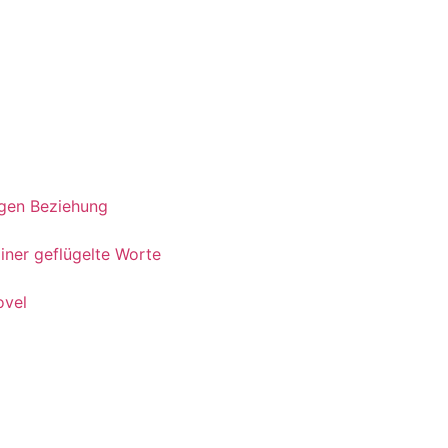
igen Beziehung
liner geflügelte Worte
ovel