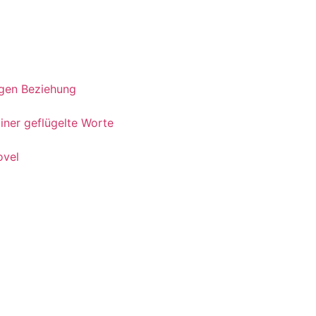
igen Beziehung
liner geflügelte Worte
ovel